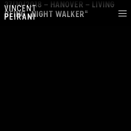
27/10/2018 – HANOVER – LIVING
BEING „NIGHT WALKER“
MEN