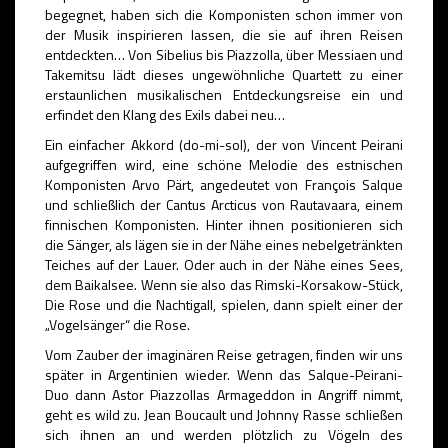
begegnet, haben sich die Komponisten schon immer von
der Musik inspirieren lassen, die sie auf ihren Reisen
entdeckten… Von Sibelius bis Piazzolla, über Messiaen und
Takemitsu lädt dieses ungewöhnliche Quartett zu einer
erstaunlichen musikalischen Entdeckungsreise ein und
erfindet den Klang des Exils dabei neu…
Ein einfacher Akkord (do-mi-sol), der von Vincent Peirani
aufgegriffen wird, eine schöne Melodie des estnischen
Komponisten Arvo Pärt, angedeutet von François Salque
und schließlich der Cantus Arcticus von Rautavaara, einem
finnischen Komponisten. Hinter ihnen positionieren sich
die Sänger, als lägen sie in der Nähe eines nebelgetränkten
Teiches auf der Lauer. Oder auch in der Nähe eines Sees,
dem Baikalsee. Wenn sie also das Rimski-Korsakow-Stück,
Die Rose und die Nachtigall, spielen, dann spielt einer der
„Vogelsänger“ die Rose.
Vom Zauber der imaginären Reise getragen, finden wir uns
später in Argentinien wieder. Wenn das Salque-Peirani-
Duo dann Astor Piazzollas Armageddon in Angriff nimmt,
geht es wild zu. Jean Boucault und Johnny Rasse schließen
sich ihnen an und werden plötzlich zu Vögeln des