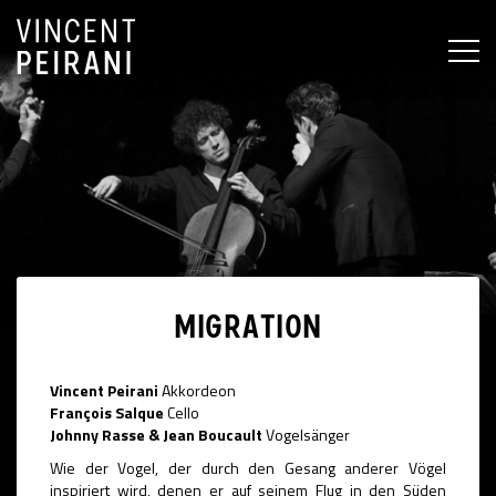
MEN
MIGRATION
Vincent Peirani
Akkordeon
François Salque
Cello
Johnny Rasse & Jean Boucault
Vogelsänger
Wie der Vogel, der durch den Gesang anderer Vögel
inspiriert wird, denen er auf seinem Flug in den Süden